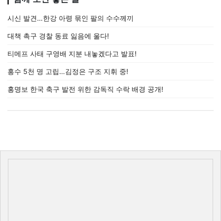
시신 발견…한강 아령 묶인 팔의 수수께끼
대책 촉구 경찰 동료 잃음에 울다!
티메프 사태 구영배 지분 내놓겠다고 발표!
홍수 5천 명 고립…김정은 구조 지휘 중!
홍명보 한국 축구 발전 위한 감독직 수락 배경 공개!