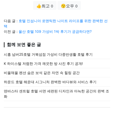
👍최고
😗오우
0
0
다음 글 :
호텔 인섬니아 로맨틱한 나이트 라이프를 위한 완벽한 선
택
이전 글 :
울산 호텔 109 가성비 1박 후기가 궁금하다면?
함께 보면 좋은 글
시흥 넘버25호텔 거북섬점 가성비 다중반생활 호텔 후기
K 하이스텔 저렴한 가격 깨끗한 방 사진 후기 공개!
비울채울 펜션 숨은 보석 같은 자연 속 힐링 공간
하운드 호텔 해운대 시그니처 완벽한 바다뷰와 서비스 후기
덴바스타 센트럴 호텔 서면 세련된 디자인과 아늑한 공간의 완벽 조
화