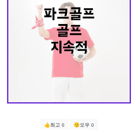
👍최고
😗오우
0
0