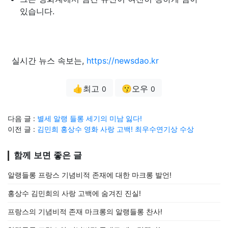
있습니다.
실시간 뉴스 속보는,
https://newsdao.kr
👍최고
😗오우
0
0
다음 글 :
별세 알랭 들롱 세기의 미남 잃다!
이전 글 :
김민희 홍상수 영화 사랑 고백! 최우수연기상 수상
함께 보면 좋은 글
알랭들롱 프랑스 기념비적 존재에 대한 마크롱 발언!
홍상수 김민희의 사랑 고백에 숨겨진 진실!
프랑스의 기념비적 존재 마크롱의 알랭들롱 찬사!