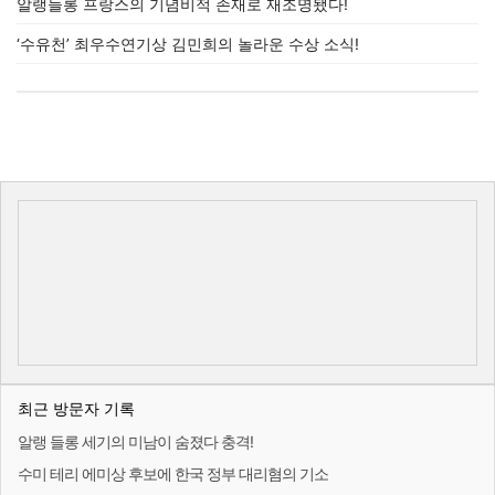
알랭들롱 프랑스의 기념비적 존재로 재조명됐다!
‘수유천’ 최우수연기상 김민희의 놀라운 수상 소식!
최근 방문자 기록
알랭 들롱 세기의 미남이 숨졌다 충격!
수미 테리 에미상 후보에 한국 정부 대리혐의 기소