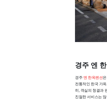
경주 엔 
경주
엔 한옥펜션
은
전통적인 한국 가옥
히, 객실의 청결과
친절한 서비스는 많