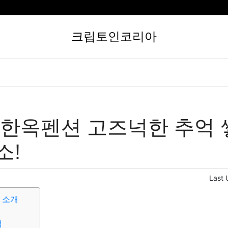
크립토인코리아
 한옥펜션 고즈넉한 추억 
소!
Last 
 소개
책